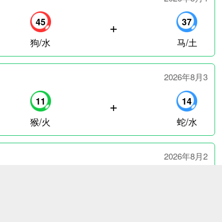
45
37
+
狗/水
马/土
2026年8月3
11
14
+
猴/火
蛇/水
2026年8月2
31
04
+
鼠/水
兔/金