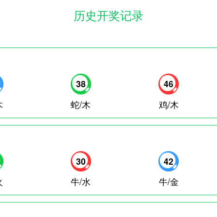
历史开奖记录
38
46
木
蛇/木
鸡/木
30
42
火
牛/水
牛/金