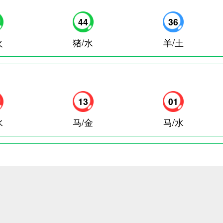
44
36
火
猪/水
羊/土
13
01
水
马/金
马/水
38
43
金
蛇/木
鼠/金