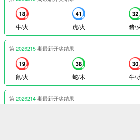
18
41
32
牛/火
虎/火
猪/
第
2026215
期最新开奖结果
19
38
30
鼠/火
蛇/木
牛/
第
2026214
期最新开奖结果
29
30
27
虎/土
牛/水
龙/